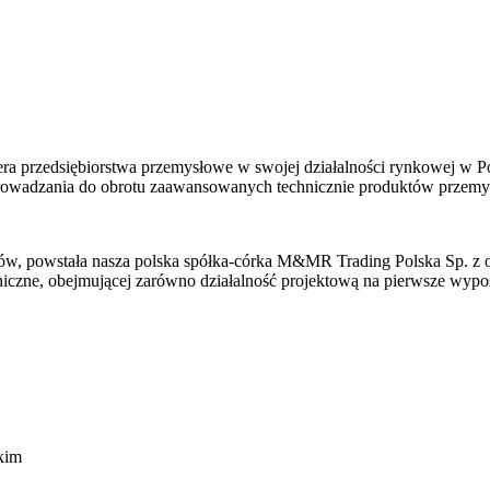
 przedsiębiorstwa przemysłowe w swojej działalności rynkowej w Pol
rowadzania do obrotu zaawansowanych technicznie produktów przemys
ów, powstała nasza polska spółka-córka M&MR Trading Polska Sp. z o. 
zne, obejmującej zarówno działalność projektową na pierwsze wyposaż
kim